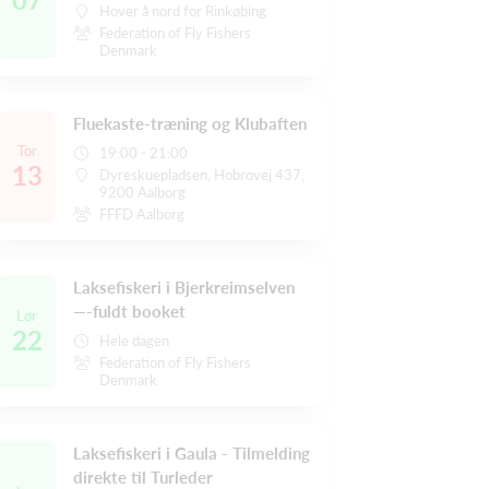
Hover å nord for Rinkøbing
Federation of Fly Fishers
Denmark
Fluekaste-træning og Klubaften
Tor
19:00 - 21:00
13
Dyreskuepladsen, Hobrovej 437,
9200 Aalborg
FFFD Aalborg
Laksefiskeri i Bjerkreimselven
—-fuldt booket
Lør
22
Hele dagen
Federation of Fly Fishers
Denmark
Laksefiskeri i Gaula - Tilmelding
direkte til Turleder