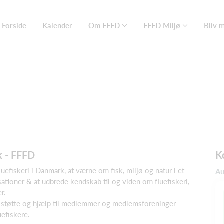
Forside
Kalender
Om FFFD
FFFD Miljø
Bliv 
k - FFFD
K
efiskeri i Danmark, at værne om fisk, miljø og natur i et
Au
tioner & at udbrede kendskab til og viden om fluefiskeri,
r.
 støtte og hjælp til medlemmer og medlemsforeninger
uefiskere.