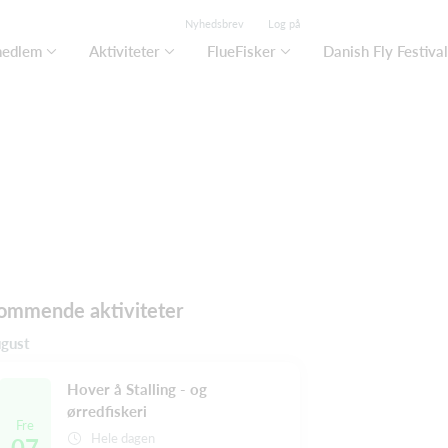
Nyhedsbrev
Log på
medlem
Aktiviteter
FlueFisker
Danish Fly Festival
ommende aktiviteter
gust
Hover å Stalling - og
ørredfiskeri
Fre
Hele dagen
07