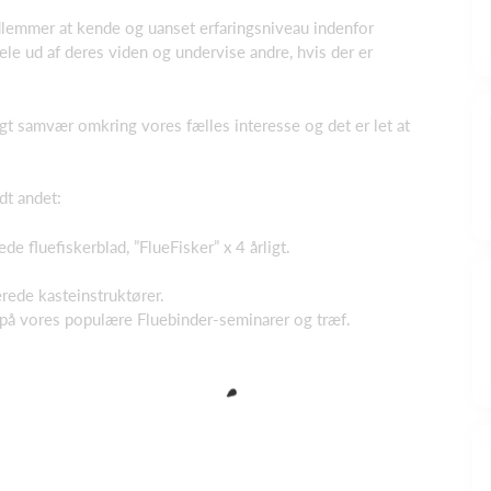
dlemmer at kende og uanset erfaringsniveau indenfor
 dele ud af deres viden og undervise andre, hvis der er
igt samvær omkring vores fælles interesse og det er let at
dt andet:
e fluefiskerblad, ”FlueFisker” x 4 årligt.
erede kasteinstruktører.
på vores populære Fluebinder-seminarer og træf.