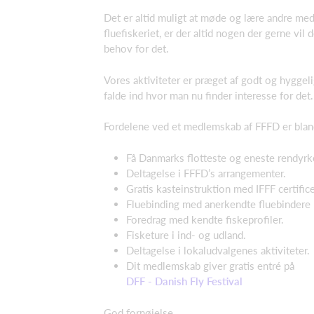
Det er altid muligt at møde og lære andre me
fluefiskeriet, er der altid nogen der gerne vil
behov for det.
Vores aktiviteter er præget af godt og hyggel
falde ind hvor man nu finder interesse for det.
Fordelene ved et medlemskab af FFFD er blan
Få Danmarks flotteste og eneste rendyrked
Deltagelse i FFFD’s arrangementer.
Gratis kasteinstruktion med IFFF certific
Fluebinding med anerkendte fluebindere 
Foredrag med kendte fiskeprofiler.
Fisketure i ind- og udland.
Deltagelse i lokaludvalgenes aktiviteter.
Dit medlemskab giver gratis entré på
DFF - Danish Fly Festival
God fornøjelse.