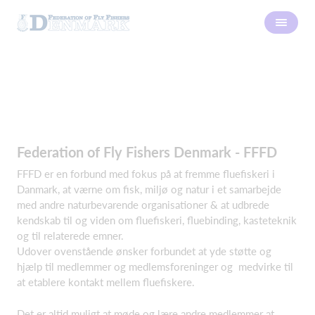
Federation of Fly Fishers Denmark - FFFD
FFFD er en forbund med fokus på at fremme fluefiskeri i
Danmark, at værne om fisk, miljø og natur i et samarbejde
med andre naturbevarende organisationer & at udbrede
kendskab til og viden om fluefiskeri, fluebinding, kasteteknik
og til relaterede emner.
Udover ovenstående ønsker forbundet at yde støtte og
hjælp til medlemmer og medlemsforeninger og medvirke til
at etablere kontakt mellem fluefiskere.
Det er altid muligt at møde og lære andre medlemmer at