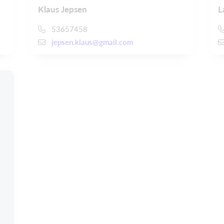
Klaus Jepsen
L
53657458
jepsen.klaus@gmail.com