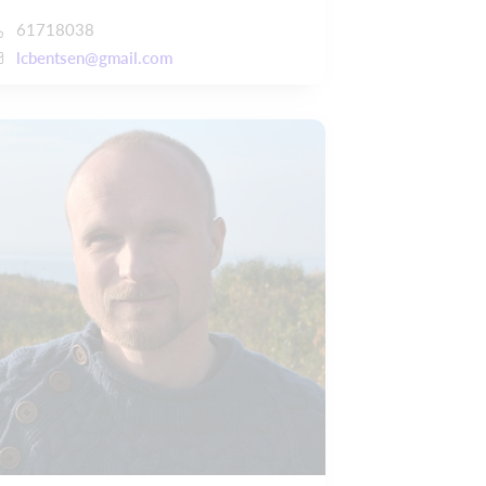
61718038
lcbentsen@gmail.com