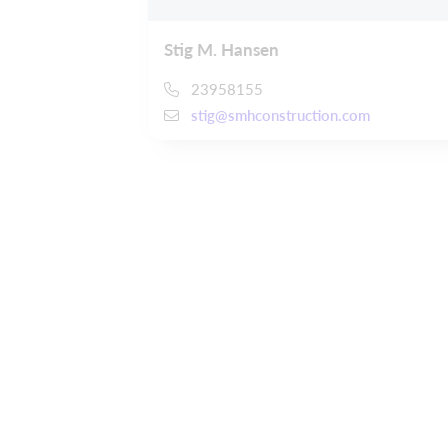
Stig M. Hansen
23958155
stig@smhconstruction.com