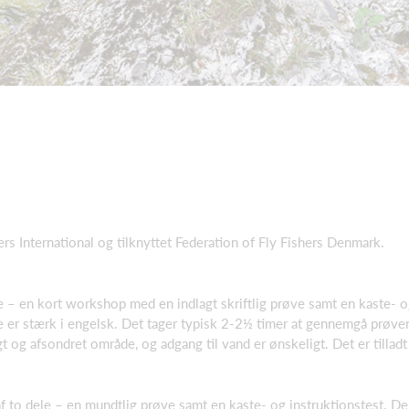
ers International og tilknyttet Federation of Fly Fishers Denmark.
e – en kort workshop med en indlagt skriftlig prøve samt en kaste- o
 er stærk i engelsk. Det tager typisk 2-2½ timer at gennemgå prøven
gt og afsondret område, og adgang til vand er ønskeligt. Det er tilladt
f to dele – en mundtlig prøve samt en kaste- og instruktionstest. 