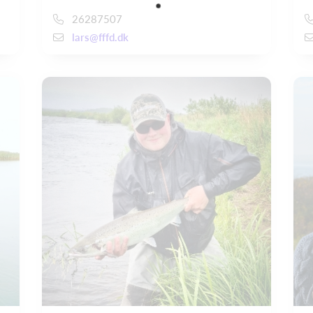
26287507
lars@fffd.dk