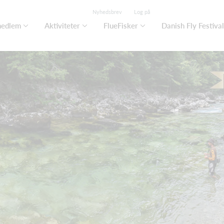
Nyhedsbrev
Log på
medlem
Aktiviteter
FlueFisker
Danish Fly Festival