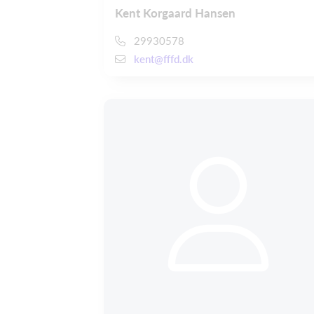
Kent Korgaard Hansen
29930578
kent@fffd.dk