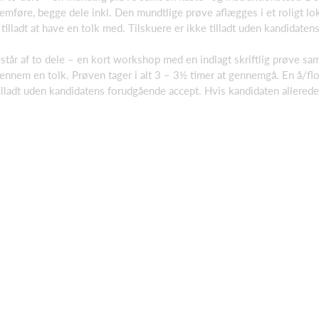
emføre, begge dele inkl. Den mundtlige prøve aflægges i et roligt lok
illadt at have en tolk med. Tilskuere er ikke tilladt uden kandidate
tår af to dele – en kort workshop med en indlagt skriftlig prøve sam
ennem en tolk. Prøven tager i alt 3 – 3½ timer at gennemgå. En å/flod
 tilladt uden kandidatens forudgående accept. Hvis kandidaten allered