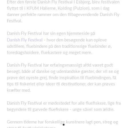
Efter den første Danish Fly Festival i Esbjerg, blev festivalen
flyttet til i KFUM Hallerne, Kolding (Pulzion), som i dag
danner perfekte rammer om den tilbagevendende Danish Fly
Festival.
Danish Fly Festival har sin egen hjemmeside på
Danish Fly Festival
- hvor den besøgende kan opleve
udstillere, fluebindere på den traditionsrige fluebinder ø,
foredragsholdere, fluekastere og meget mere.
Danish Fly Festival har erfaringsmæssigt altid været godt
besøgt, både af danske og udenlandske gæster, der vil se og
prøve det nyeste grej, finde inspiration til fluebindingen, få
tips til fiskeriet eller ideer til destinationer, der kan prøves
kræfter med.
Danish Fly Festival er mødestedet for alle fluefiskere, lige fra
begyndere til garvede fluefiskere - unge såvel som ældre.
Gennem tiderne har forskellige kunstnere lagt pen, streg og