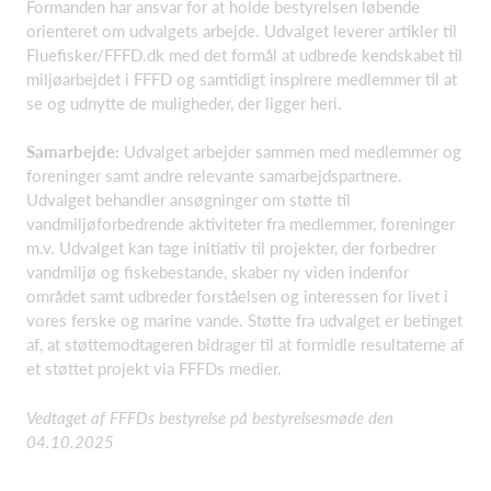
Formanden har ansvar for at holde bestyrelsen løbende
orienteret om udvalgets arbejde. Udvalget leverer artikler til
Fluefisker/FFFD.dk med det formål at udbrede kendskabet til
miljøarbejdet i FFFD og samtidigt inspirere medlemmer til at
se og udnytte de muligheder, der ligger heri.
Samarbejde:
Udvalget arbejder sammen med medlemmer og
foreninger samt andre relevante samarbejdspartnere.
Udvalget behandler ansøgninger om støtte til
vandmiljøforbedrende aktiviteter fra medlemmer, foreninger
m.v. Udvalget kan tage initiativ til projekter, der forbedrer
vandmiljø og fiskebestande, skaber ny viden indenfor
området samt udbreder forståelsen og interessen for livet i
vores ferske og marine vande. Støtte fra udvalget er betinget
af, at støttemodtageren bidrager til at formidle resultaterne af
et støttet projekt via FFFDs medier.
Vedtaget af FFFDs bestyrelse på bestyrelsesmøde den
04.10.2025