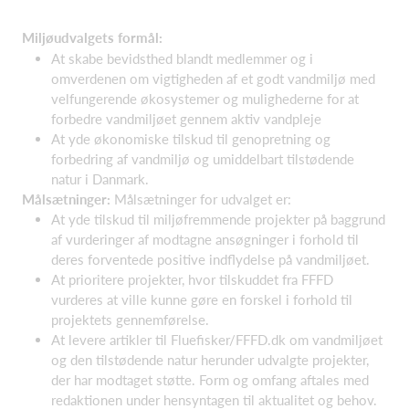
Miljøudvalgets formål:
At skabe bevidsthed blandt medlemmer og i
omverdenen om vigtigheden af et godt vandmiljø med
velfungerende økosystemer og mulighederne for at
forbedre vandmiljøet gennem aktiv vandpleje
At yde økonomiske tilskud til genopretning og
forbedring af vandmiljø og umiddelbart tilstødende
natur i Danmark.
Målsætninger:
Målsætninger for udvalget er:
At yde tilskud til miljøfremmende projekter på baggrund
af vurderinger af modtagne ansøgninger i forhold til
deres forventede positive indflydelse på vandmiljøet.
At prioritere projekter, hvor tilskuddet fra FFFD
vurderes at ville kunne gøre en forskel i forhold til
projektets gennemførelse.
At levere artikler til Fluefisker/FFFD.dk om vandmiljøet
og den tilstødende natur herunder udvalgte projekter,
der har modtaget støtte. Form og omfang aftales med
redaktionen under hensyntagen til aktualitet og behov.